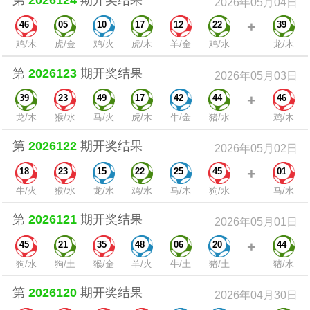
2026年05月04日
+
46
05
10
17
12
22
39
鸡/木
虎/金
鸡/火
虎/木
羊/金
鸡/水
龙/木
第
2026123
期开奖结果
2026年05月03日
+
39
23
49
17
42
44
46
龙/木
猴/水
马/火
虎/木
牛/金
猪/水
鸡/木
第
2026122
期开奖结果
2026年05月02日
+
18
23
15
22
25
45
01
牛/火
猴/水
龙/水
鸡/水
马/木
狗/水
马/水
第
2026121
期开奖结果
2026年05月01日
+
45
21
35
48
06
20
44
狗/水
狗/土
猴/金
羊/火
牛/土
猪/土
猪/水
第
2026120
期开奖结果
2026年04月30日