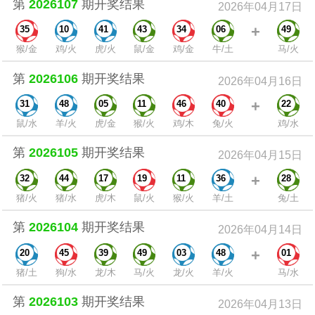
第
2026107
期开奖结果
2026年04月17日
+
35
10
41
43
34
06
49
猴/金
鸡/火
虎/火
鼠/金
鸡/金
牛/土
马/火
第
2026106
期开奖结果
2026年04月16日
+
31
48
05
11
46
40
22
鼠/水
羊/火
虎/金
猴/火
鸡/木
兔/火
鸡/水
第
2026105
期开奖结果
2026年04月15日
+
32
44
17
19
11
36
28
猪/火
猪/水
虎/木
鼠/火
猴/火
羊/土
兔/土
第
2026104
期开奖结果
2026年04月14日
+
20
45
39
49
03
48
01
猪/土
狗/水
龙/木
马/火
龙/火
羊/火
马/水
第
2026103
期开奖结果
2026年04月13日