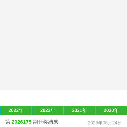
2023年
2022年
2021年
2020年
第
2026175
期开奖结果
2026年06月24日