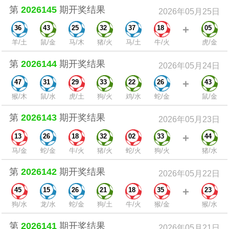
第
2026145
期开奖结果
2026年05月25日
+
36
43
25
32
37
18
05
羊/土
鼠/金
马/木
猪/火
马/土
牛/火
虎/金
第
2026144
期开奖结果
2026年05月24日
+
47
31
29
33
22
26
43
猴/木
鼠/水
虎/土
狗/火
鸡/水
蛇/金
鼠/金
第
2026143
期开奖结果
2026年05月23日
+
13
26
18
32
02
33
44
马/金
蛇/金
牛/火
猪/火
蛇/火
狗/火
猪/水
第
2026142
期开奖结果
2026年05月22日
+
45
15
26
21
18
35
23
狗/水
龙/水
蛇/金
狗/土
牛/火
猴/金
猴/水
第
2026141
期开奖结果
2026年05月21日