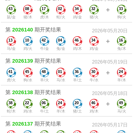
+
43
08
17
02
34
32
33
鼠/金
猪/木
虎/木
蛇/火
鸡/金
猪/火
狗/火
第
2026140
期开奖结果
2026年05月20日
+
13
10
42
04
46
34
16
马/金
鸡/火
牛/金
兔/金
鸡/木
鸡/金
兔/木
第
2026139
期开奖结果
2026年05月19日
+
41
45
48
01
36
30
24
虎/火
狗/水
羊/火
马/水
羊/土
牛/水
羊/木
第
2026138
期开奖结果
2026年05月18日
+
38
22
06
24
20
46
49
蛇/木
鸡/水
牛/土
羊/木
猪/土
鸡/木
马/火
第
2026137
期开奖结果
2026年05月17日