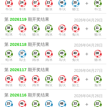
+
18
24
07
23
48
20
06
牛/火
羊/木
鼠/土
猴/水
羊/火
猪/土
牛/土
第
2026119
期开奖结果
2026年04月29日
+
38
18
32
22
30
40
11
蛇/木
牛/火
猪/火
鸡/水
牛/水
兔/火
猴/火
第
2026118
期开奖结果
2026年04月28日
+
38
37
22
46
49
40
08
蛇/木
马/土
鸡/水
鸡/木
马/火
兔/火
猪/木
第
2026117
期开奖结果
2026年04月27日
+
45
02
46
33
19
07
16
狗/水
蛇/火
鸡/木
狗/火
鼠/火
鼠/土
兔/木
第
2026116
期开奖结果
2026年04月26日
+
15
46
16
10
48
33
22