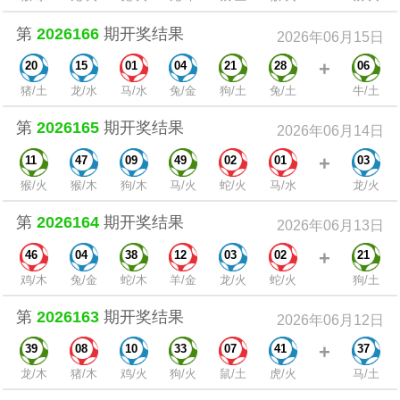
第
2026166
期开奖结果
2026年06月15日
+
20
15
01
04
21
28
06
猪/土
龙/水
马/水
兔/金
狗/土
兔/土
牛/土
第
2026165
期开奖结果
2026年06月14日
+
11
47
09
49
02
01
03
猴/火
猴/木
狗/木
马/火
蛇/火
马/水
龙/火
第
2026164
期开奖结果
2026年06月13日
+
46
04
38
12
03
02
21
鸡/木
兔/金
蛇/木
羊/金
龙/火
蛇/火
狗/土
第
2026163
期开奖结果
2026年06月12日
+
39
08
10
33
07
41
37
龙/木
猪/木
鸡/火
狗/火
鼠/土
虎/火
马/土