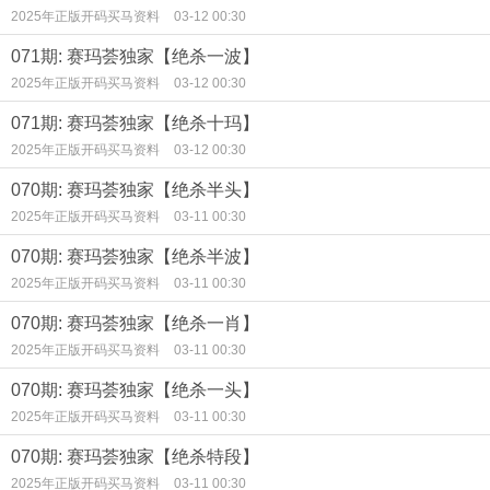
2025年正版开码买马资料
03-12 00:30
071期: 赛玛荟独家【绝杀一波】
2025年正版开码买马资料
03-12 00:30
071期: 赛玛荟独家【绝杀十玛】
2025年正版开码买马资料
03-12 00:30
070期: 赛玛荟独家【绝杀半头】
2025年正版开码买马资料
03-11 00:30
070期: 赛玛荟独家【绝杀半波】
2025年正版开码买马资料
03-11 00:30
070期: 赛玛荟独家【绝杀一肖】
2025年正版开码买马资料
03-11 00:30
070期: 赛玛荟独家【绝杀一头】
2025年正版开码买马资料
03-11 00:30
070期: 赛玛荟独家【绝杀特段】
2025年正版开码买马资料
03-11 00:30