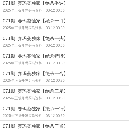
071期: 赛玛荟独家【绝杀半波】
2025年正版开码买马资料
03-12 00:30
071期: 赛玛荟独家【绝杀一肖】
2025年正版开码买马资料
03-12 00:30
071期: 赛玛荟独家【绝杀一头】
2025年正版开码买马资料
03-12 00:30
071期: 赛玛荟独家【绝杀特段】
2025年正版开码买马资料
03-12 00:30
071期: 赛玛荟独家【绝杀一合】
2025年正版开码买马资料
03-12 00:30
071期: 赛玛荟独家【绝杀三尾】
2025年正版开码买马资料
03-12 00:30
071期: 赛玛荟独家【绝杀一行】
2025年正版开码买马资料
03-12 00:30
071期: 赛玛荟独家【绝杀三肖】